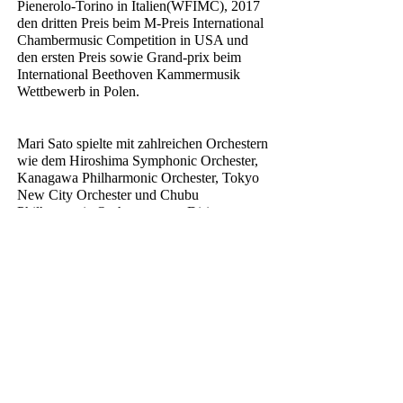
Pienerolo-Torino in Italien(WFIMC), 2017
den dritten Preis beim M-Preis International
Chambermusic Competition in USA und
den ersten Preis sowie Grand-prix beim
International Beethoven Kammermusik
Wettbewerb in Polen.
Mari Sato spielte mit zahlreichen Orchestern
wie dem Hiroshima Symphonic Orchester,
Kanagawa Philharmonic Orchester, Tokyo
New City Orchester und Chubu
Philharmonic Orchester unter Dirigenten
wie Kazuyoshi Akiyama, Junnichi
Hirokami und Yu Sugimoto.
Eine Aufnahme der Sonate für Klavier und
Violine von Bruno Walters veröffentlicht
von NAXOS.
Seit Oktober 2018 ist Sato Senior-Lectur für
Solo- und Klassenkorrepetitorin an der
Universität für Musik und darstellende
Kunst Wien.